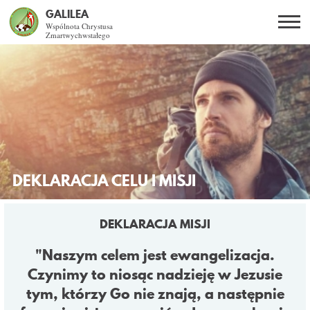
GALILEA
Wspólnota Chrystusa
Zmartwychwstałego
Szukaj
PL
EN
BG
CO DAJE ŻYCIE Z JEZUSEM?
SPOTKANIA OTWARTE
DLA KOGO?
DEKLARACJA CELU I MISJI
AKTUALNOŚCI
DEKLARACJA MISJI
WSPÓLNOTA
"Naszym celem jest ewangelizacja.
Czynimy to niosąc nadzieję w Jezusie
KURSY SNE
tym, którzy Go nie znają, a następnie