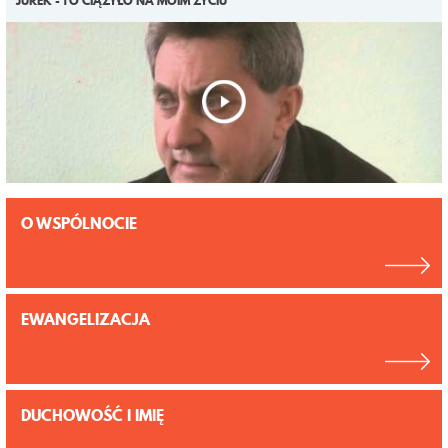
JUREK - TO CIĄŻYŁO NA MOIM ŻYCIU
O WSPÓLNOCIE
EWANGELIZACJA
DUCHOWOŚĆ I IMIĘ