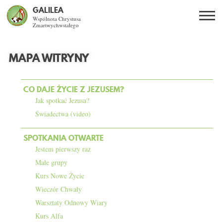
GALILEA
Wspólnota Chrystusa
Zmartwychwstałego
Szukaj
PL
EN
BG
MAPA WITRYNY
CO DAJE ŻYCIE Z JEZUSEM?
CO DAJE ŻYCIE Z JEZUSEM?
SPOTKANIA OTWARTE
Jak spotkać Jezusa?
Świadectwa (video)
DLA KOGO?
SPOTKANIA OTWARTE
Jestem pierwszy raz
AKTUALNOŚCI
Małe grupy
Kurs Nowe Życie
WSPÓLNOTA
Wieczór Chwały
Warsztaty Odnowy Wiary
KURSY SNE
Kurs Alfa