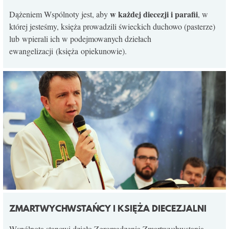
KONTAKT
w każdej diecezji i parafii
Dążeniem Wspólnoty jest, aby
, w
której jesteśmy, księża prowadzili świeckich duchowo (pasterze)
lub wpierali ich w podejmowanych dziełach
ewangelizacji (księża opiekunowie).
ZMARTWYCHWSTAŃCY I KSIĘŻA DIECEZJALNI
Wspólnota stanowi dzieło Zgromadzenia Zmartwychwstania