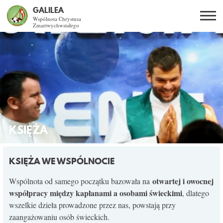
GALILEA
Wspólnota Chrystusa
Zmartwychwstałego
Szukaj
PL
EN
BG
CO DAJE ŻYCIE Z JEZUSEM?
SPOTKANIA OTWARTE
DLA KOGO?
KSIĘŻA
AKTUALNOŚCI
KSIĘŻA WE WSPÓLNOCIE
WSPÓLNOTA
otwartej i owocnej
Wspólnota od samego początku bazowała na
współpracy między kapłanami a osobami świeckimi
, dlatego
wszelkie dzieła prowadzone przez nas, powstają przy
KURSY SNE
zaangażowaniu osób świeckich.